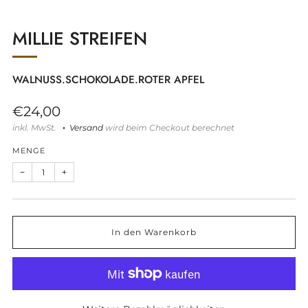
MILLIE STREIFEN
WALNUSS.SCHOKOLADE.ROTER APFEL
Normaler
€24,00
Preis
inkl. MwSt.
Versand
wird beim Checkout berechnet
MENGE
Artikelmenge
Artikelmenge
−
+
um
um
eins
eins
reduzieren
erhöhen
In den Warenkorb