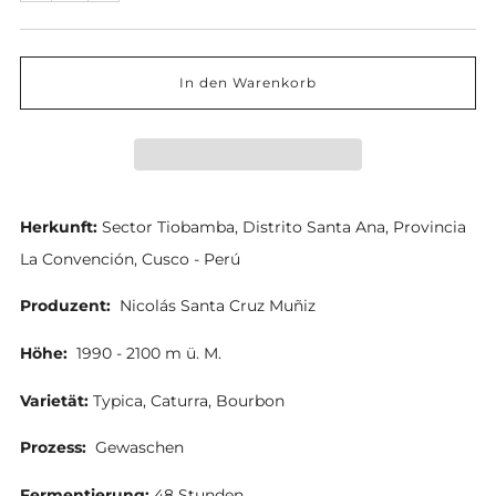
eins
eins
reduzieren
erhöhen
In den Warenkorb
Herkunft:
Sector Tiobamba, Distrito Santa Ana, Provincia
La Convención, Cusco - Perú
Produzent:
Nicolás Santa Cruz Muñiz
Höhe:
1990 - 2100 m ü. M.
Varietät:
Typica, Caturra, Bourbon
Prozess:
Gewaschen
Fermentierung:
48
Stunden