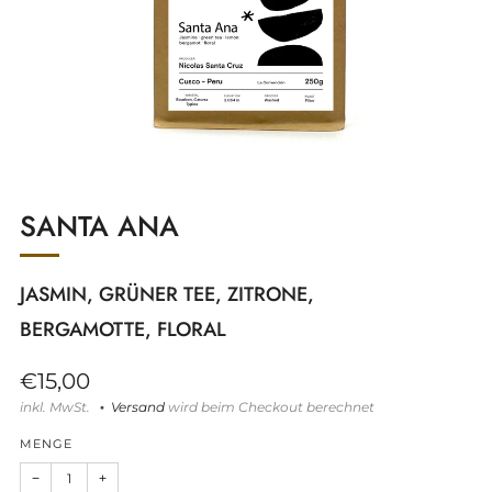
SANTA ANA
JASMIN, GRÜNER TEE, ZITRONE,
BERGAMOTTE, FLORAL
Normaler
€15,00
Preis
inkl. MwSt.
Versand
wird beim Checkout berechnet
MENGE
Artikelmenge
Artikelmenge
−
+
um
um